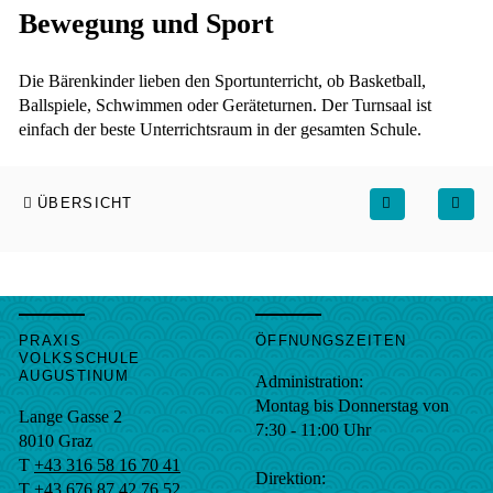
Bewegung und Sport
Die Bärenkinder lieben den Sportunterricht, ob Basketball,
Ballspiele, Schwimmen oder Geräteturnen. Der Turnsaal ist
einfach der beste Unterrichtsraum in der gesamten Schule.
ÜBERSICHT
PRAXIS
ÖFFNUNGSZEITEN
VOLKSSCHULE
AUGUSTINUM
Administration:
Montag bis Donnerstag von
Lange Gasse 2
7:30 - 11:00 Uhr
8010
Graz
T
+43 316 58 16 70 41
Direktion:
T
+43 676 87 42 76 52