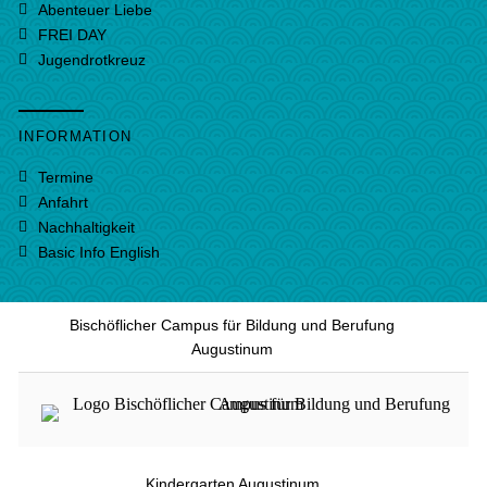
Abenteuer Liebe
FREI DAY
Jugendrotkreuz
INFORMATION
Termine
Anfahrt
Nachhaltigkeit
Basic Info English
Bischöflicher Campus für Bildung und Berufung
Augustinum
Kindergarten Augustinum