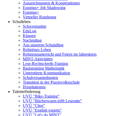
Auszeichnungen & Kooperationen
Erasmus+ Job Shadowing
Erasmus+
Virtueller Rundgang
Schulleben
Schwerpunkte
EduLog
Klassen
Nachmittag
Aus unserem Schulalltag
Religiöses Leben
Religionsunterricht und Feiern im Jahreskreis
MINT-Aktivitäten
Lese-Rechtschreib-Training
Basistraining Mathematik
Unterstützte Kommunikation
Schulversammlungen
Transition in der Praxisvolksschule
Hospitationen
Talenteförderung
UVÜ "Bike-Training"
UVÜ "Bücherwurm trifft Leseratte"
UVÜ "Chor"
UVÜ "English experts"
UVÜ "Let's do MINT"