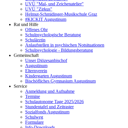
UVÜ "Mal- und Zeichenatelier"
UVÜ "Zirkus"
Helmut-Schmidinger-Musikschule Graz
#KICKIT Augustinum
Rat und Hilfe
Offenes Ohr
Schulpsychologische Beratung
Schulärztin
Anlaufstellen in psychischen Notsituationen
Schulpsychologie - Bildungsberatung
Gemeinschaft
Unser Diözesanbischof
Augustinum
Elternverein
Kindergarten Augustinum
Bischöfliches Gymnasium Augustinum
Service
Anmeldung und Aufnahme
Termine
Schulautonome Tage 2025/2026
Stundentafel und Zeitraster
Sozialfonds Augustinum
Schulweg
Formulare
Info-Downloads