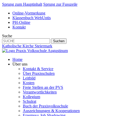
Sprung zum Hauptinhalt
Sprung zur Fusszeile
Online-Vormerkung
Klassenbuch WebUntis
PH-Online
Kontakt
Suche
Suchen
Katholische Kirche Steiermark
Home
Über uns
Kontakt & Service
Über Praxisschulen
Leitbild
Kosten
Freie Stellen an der PVS
Verantwortlichkeiten
Kollegium
Schulrat
Buch der Praxisvolksschule
Auszeichnungen & Kooperationen
Erasmus+ Job Shadowing