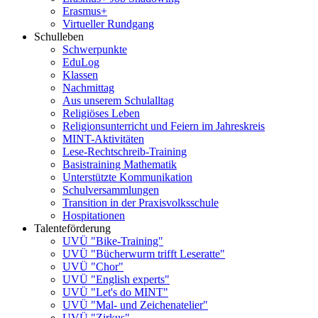
Erasmus+
Virtueller Rundgang
Schulleben
Schwerpunkte
EduLog
Klassen
Nachmittag
Aus unserem Schulalltag
Religiöses Leben
Religionsunterricht und Feiern im Jahreskreis
MINT-Aktivitäten
Lese-Rechtschreib-Training
Basistraining Mathematik
Unterstützte Kommunikation
Schulversammlungen
Transition in der Praxisvolksschule
Hospitationen
Talenteförderung
UVÜ "Bike-Training"
UVÜ "Bücherwurm trifft Leseratte"
UVÜ "Chor"
UVÜ "English experts"
UVÜ "Let's do MINT"
UVÜ "Mal- und Zeichenatelier"
UVÜ "Zirkus"