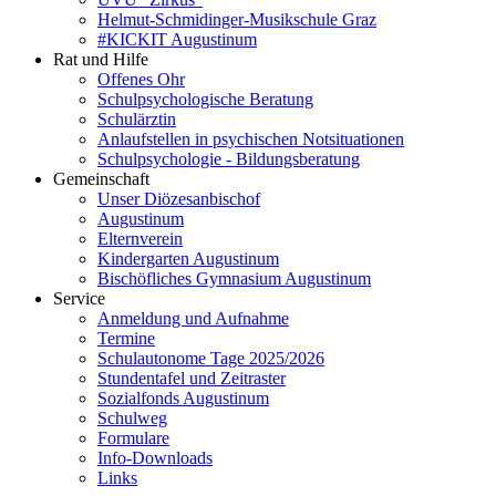
Helmut-Schmidinger-Musikschule Graz
#KICKIT Augustinum
Rat und Hilfe
Offenes Ohr
Schulpsychologische Beratung
Schulärztin
Anlaufstellen in psychischen Notsituationen
Schulpsychologie - Bildungsberatung
Gemeinschaft
Unser Diözesanbischof
Augustinum
Elternverein
Kindergarten Augustinum
Bischöfliches Gymnasium Augustinum
Service
Anmeldung und Aufnahme
Termine
Schulautonome Tage 2025/2026
Stundentafel und Zeitraster
Sozialfonds Augustinum
Schulweg
Formulare
Info-Downloads
Links