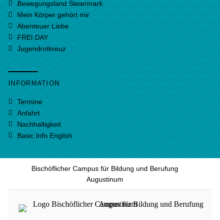
Bewegungsland Steiermark
Mein Körper gehört mir
Abenteuer Liebe
FREI DAY
Jugendrotkreuz
INFORMATION
Termine
Anfahrt
Nachhaltigkeit
Basic Info English
Bischöflicher Campus für Bildung und Berufung
Augustinum