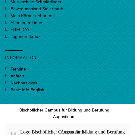
Musikschule Schmiedinger
Bewegungsland Steiermark
Mein Körper gehört mir
Abenteuer Liebe
FREI DAY
Jugendrotkreuz
INFORMATION
Termine
Anfahrt
Nachhaltigkeit
Basic Info English
Bischöflicher Campus für Bildung und Berufung
Augustinum